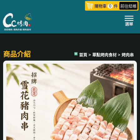
購物車
0
件
前往結帳
商品介紹
首頁
> 單點烤肉食材 > 烤肉串