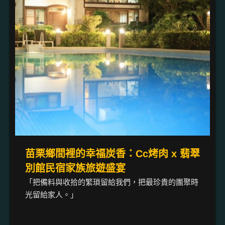
苗栗鄉間裡的幸福炭香：Cc烤肉 x 翡翠
別館民宿家族旅遊盛宴
「把備料與收拾的繁瑣留給我們，把最珍貴的團聚時
光留給家人。」