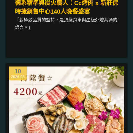
德系精準與炭火職人：Cc烤肉 x 新莊保
時捷銷售中心140人晚餐盛宴
「對極致品質的堅持，是頂級跑車與星級外燴共通的
語言。」
10
2026-06