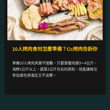
10人烤肉食材怎麼準備？Cc烤肉告訴你
準備10人烤肉其實不困難，只要掌握肉類3～4公斤、
海鮮1公斤以上、蔬菜1公斤左右的原則，就能讓每位
參加者吃得滿足又不浪費。