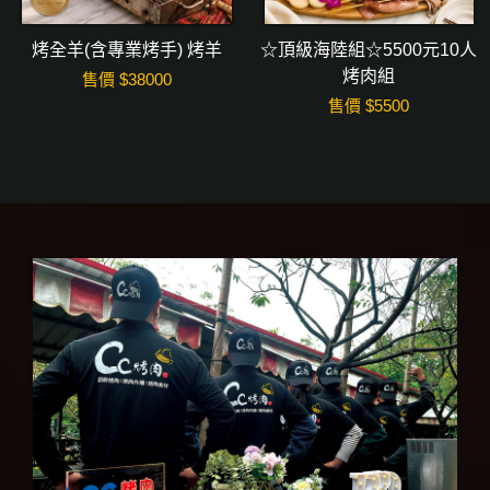
烤全羊(含專業烤手) 烤羊
☆頂級海陸組☆5500元10人
烤肉組
售價 $
38000
售價 $
5500