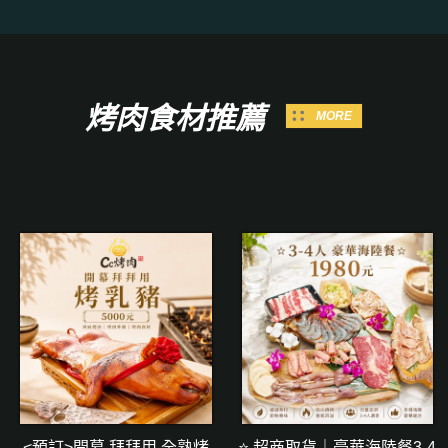
烤肉食材推薦
MORE
<預訂>開幕 拜拜用 全熟烤
⭐ 超商取貨｜豪華海陸餐3-4