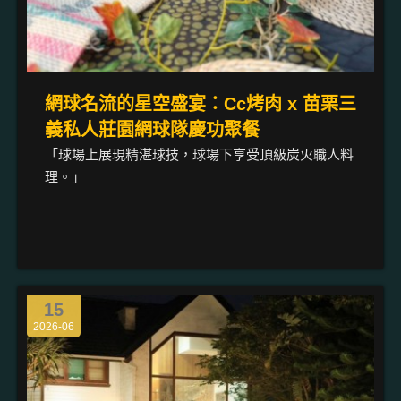
網球名流的星空盛宴：Cc烤肉 x 苗栗三
義私人莊園網球隊慶功聚餐
「球場上展現精湛球技，球場下享受頂級炭火職人料
理。」
15
2026-06