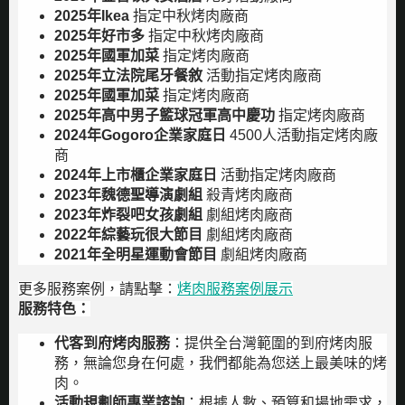
2025年Ikea
指定中秋烤肉廠商
2025年好市多
指定中秋烤肉廠商
2025年國軍加菜
指定烤肉廠商
2025年立法院尾牙餐敘
活動指定烤肉廠商
2025年國軍加菜
指定烤肉廠商
2025年高中男子籃球冠軍高中慶功
指定烤肉廠商
2024年Gogoro企業家庭日
4500人活動指定烤肉廠
商
2024年上市櫃企業家庭日
活動指定烤肉廠商
2023年魏德聖導演劇組
殺青烤肉廠商
2023年炸裂吧女孩劇組
劇組烤肉廠商
2022年綜藝玩很大節目
劇組烤肉廠商
2021年全明星運動會節目
劇組烤肉廠商
更多服務案例，請點擊：
烤肉服務案例展示
服務特色：
代客到府烤肉服務
：提供全台灣範圍的到府烤肉服
務，無論您身在何處，我們都能為您送上最美味的烤
肉。
活動規劃師專業諮詢
：根據人數、預算和場地需求，