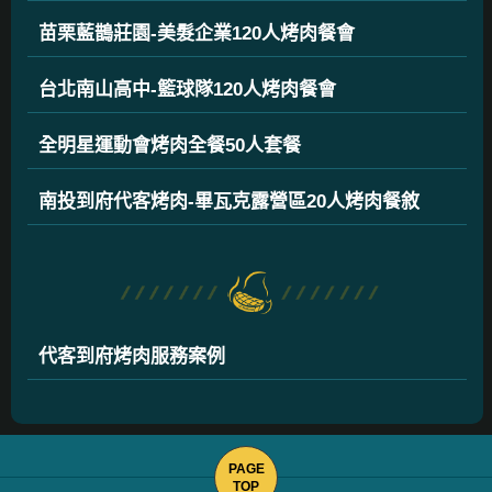
苗栗藍鵲莊園-美髮企業120人烤肉餐會
台北南山高中-籃球隊120人烤肉餐會
全明星運動會烤肉全餐50人套餐
南投到府代客烤肉-畢瓦克露營區20人烤肉餐敘
代客到府烤肉服務案例