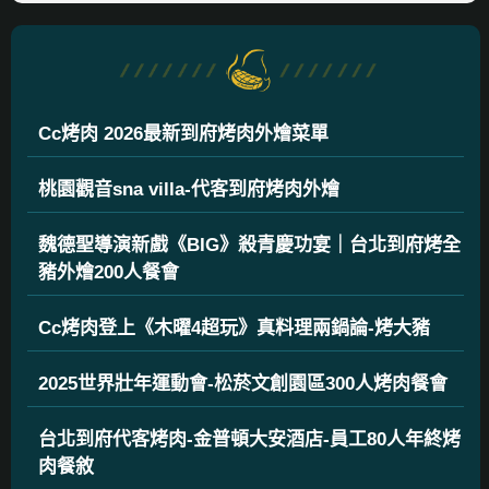
Cc烤肉 2026最新到府烤肉外燴菜單
桃園觀音sna villa-代客到府烤肉外燴
魏德聖導演新戲《BIG》殺青慶功宴｜台北到府烤全
豬外燴200人餐會
Cc烤肉登上《木曜4超玩》真料理兩鍋論-烤大豬
2025世界壯年運動會-松菸文創園區300人烤肉餐會
台北到府代客烤肉-金普頓大安酒店-員工80人年終烤
肉餐敘