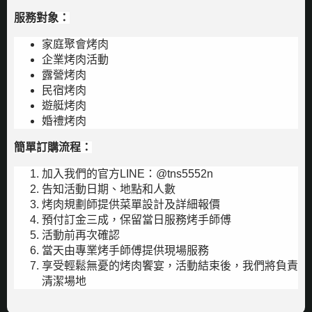
服務對象：
家庭聚會烤肉
企業烤肉活動
露營烤肉
民宿烤肉
遊艇烤肉
婚禮烤肉
簡單訂購流程：
加入我們的官方LINE：@tns5552n
告知活動日期、地點和人數
烤肉規劃師提供菜單設計及詳細報價
預付訂金三成，保留當日服務烤手師傅
活動前再次確認
當天由專業烤手師傅提供現場服務
享受輕鬆無憂的烤肉饗宴，活動結束後，我們將負責
清潔場地