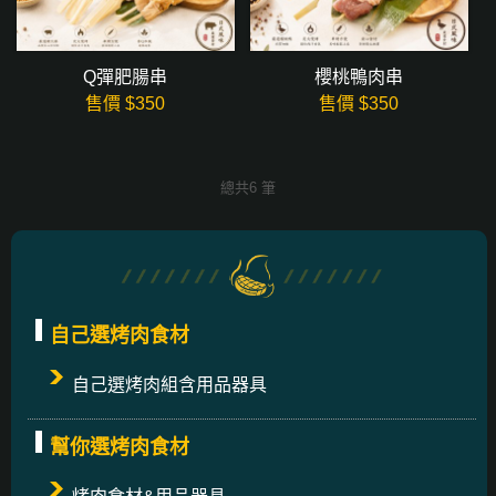
Q彈肥腸串
櫻桃鴨肉串
售價 $
350
售價 $
350
總共6 筆
自己選烤肉食材
自己選烤肉組含用品器具
幫你選烤肉食材