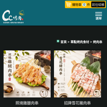
購物車
0
件
前往結帳
首頁
>
單點烤肉食材
> 烤肉串
照燒雞腿肉串
招牌雪花豬肉串