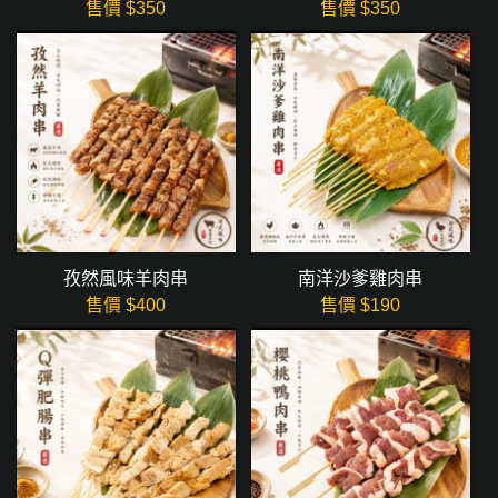
售價 $
350
售價 $
350
孜然風味羊肉串
南洋沙爹雞肉串
售價 $
400
售價 $
190