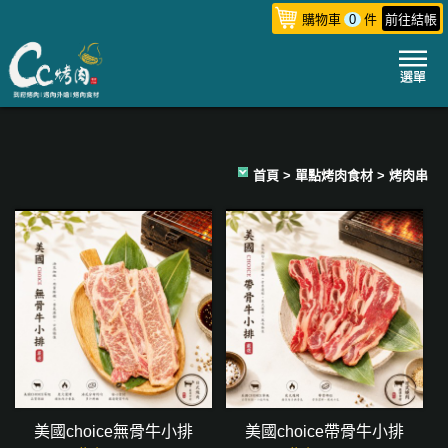
購物車
0
件
前往結帳
首頁
>
單點烤肉食材
> 烤肉串
美國choice無骨牛小排
美國choice帶骨牛小排