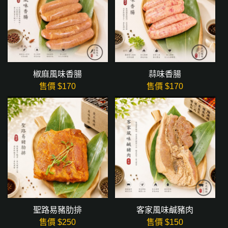
椒麻風味香腸
蒜味香腸
售價 $
170
售價 $
170
聖路易豬肋排
客家風味鹹豬肉
售價 $
250
售價 $
150