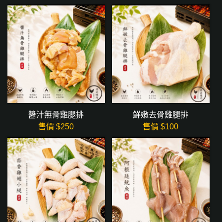
醬汁無骨雞腿排
鮮嫩去骨雞腿排
售價 $
250
售價 $
100