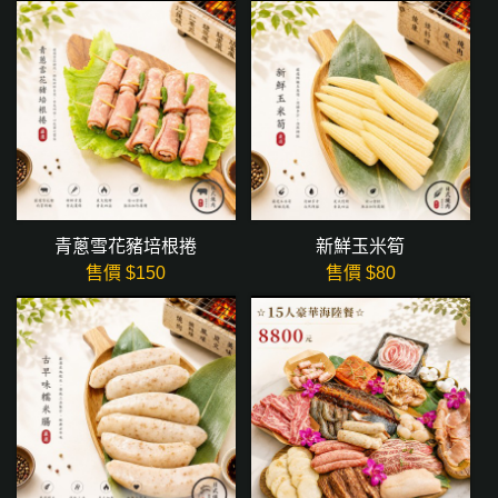
青蔥雪花豬培根捲
新鮮玉米筍
售價 $
150
售價 $
80