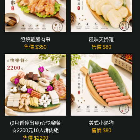
照燒雞腿肉串
風味天婦羅
售價 $
350
售價 $
80
(9月暫停出貨)☆快樂餐
美式小熱狗
☆2200元10人烤肉組
售價 $
80
售價 $
2200