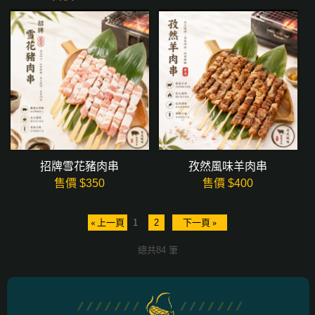
招牌雪花豬肉串
孜然風味羊肉串
售價 $
350
售價 $
400
« 上一頁
1
2
下一頁 »
總共84 筆