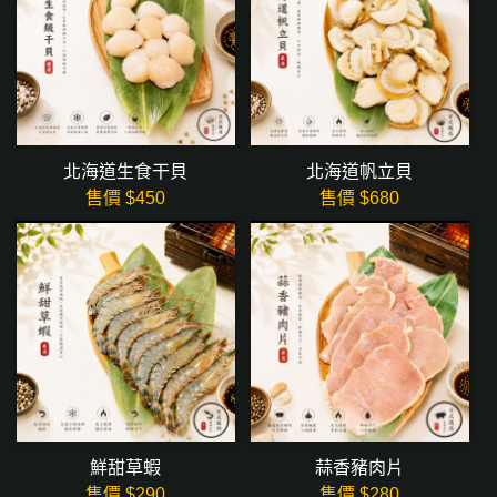
北海道生食干貝
北海道帆立貝
售價 $
450
售價 $
680
鮮甜草蝦
蒜香豬肉片
售價 $
290
售價 $
280