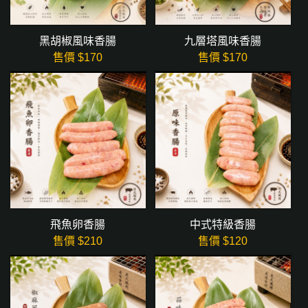
黑胡椒風味香腸
九層塔風味香腸
售價 $
170
售價 $
170
飛魚卵香腸
中式特級香腸
售價 $
210
售價 $
120