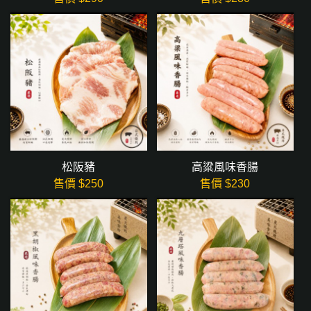
松阪豬
高粱風味香腸
售價 $
250
售價 $
230