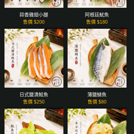
蒜香雞翅小腿
阿根廷魷魚
售價 $
200
售價 $
180
日式鹽漬鮭魚
薄鹽鯖魚
售價 $
250
售價 $
80