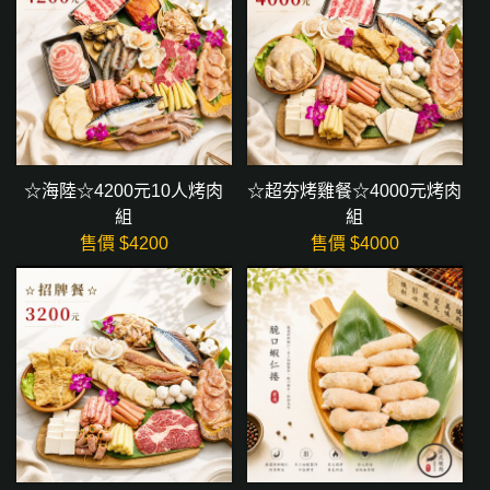
☆海陸☆4200元10人烤肉
☆超夯烤雞餐☆4000元烤肉
組
組
售價 $
4200
售價 $
4000