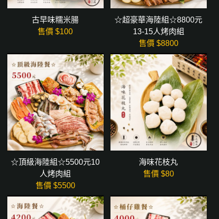
古早味糯米腸
☆超豪華海陸組☆8800元
售價 $
100
13-15人烤肉組
售價 $
8800
☆頂級海陸組☆5500元10
海味花枝丸
人烤肉組
售價 $
80
售價 $
5500