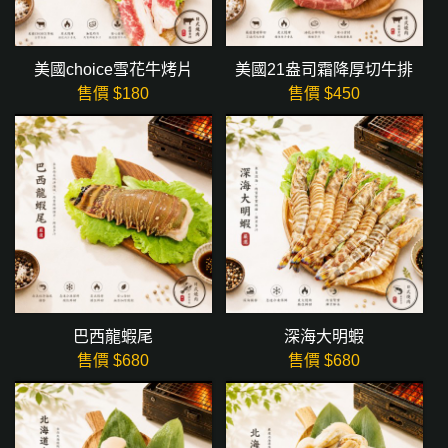
美國choice雪花牛烤片
美國21盎司霜降厚切牛排
售價 $
180
售價 $
450
巴西龍蝦尾
深海大明蝦
售價 $
680
售價 $
680