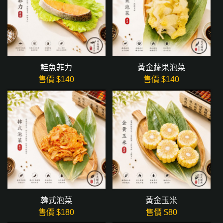
鮭魚菲力
黃金蔬果泡菜
售價 $
140
售價 $
140
韓式泡菜
黃金玉米
售價 $
180
售價 $
80