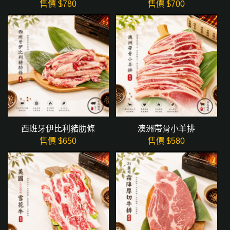
售價 $
780
售價 $
700
西班牙伊比利豬肋條
澳洲帶骨小羊排
售價 $
650
售價 $
580