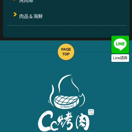
烤肉串
肉品＆海鮮
Line諮詢