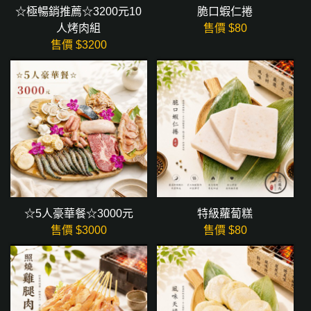
☆極暢銷推薦☆3200元10
脆口蝦仁捲
人烤肉組
售價 $
80
售價 $
3200
☆5人豪華餐☆3000元
特級蘿蔔糕
售價 $
3000
售價 $
80