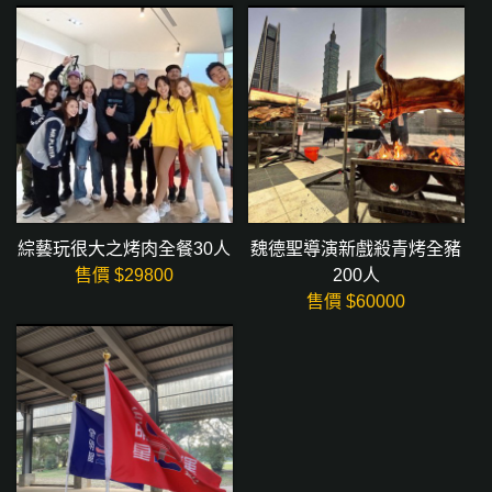
綜藝玩很大之烤肉全餐30人
魏德聖導演新戲殺青烤全豬
售價 $
29800
200人
售價 $
60000