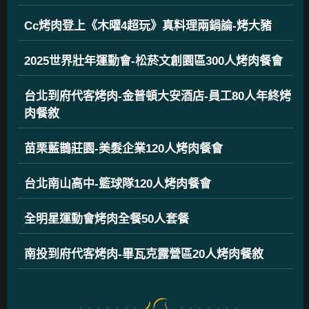
Cc烤肉登上《木曜4超玩》真料理兩鍋論-烤大豬
2025世界壯年運動會-松菸文創園區300人烤肉餐會
台北到府代客烤肉-金普頓大安酒店-員工80人年終烤
肉餐敘
苗栗藍鵲莊園-美髮企業120人烤肉餐會
台北南山高中-籃球隊120人烤肉餐會
全明星運動會烤肉全餐50人套餐
南投到府代客烤肉-畢瓦克露營區20人烤肉餐敘