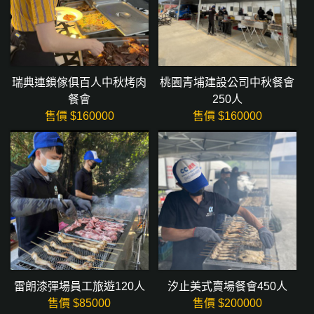
瑞典連鎖傢俱百人中秋烤肉
桃園青埔建設公司中秋餐會
餐會
250人
售價 $
160000
售價 $
160000
雷朗漆彈場員工旅遊120人
汐止美式賣場餐會450人
售價 $
85000
售價 $
200000