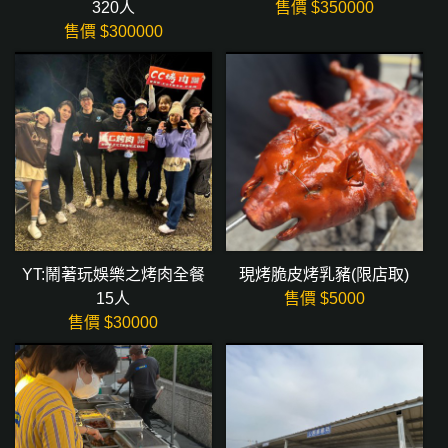
320人
售價 $
350000
售價 $
300000
YT:鬧著玩娛樂之烤肉全餐
現烤脆皮烤乳豬(限店取)
15人
售價 $
5000
售價 $
30000