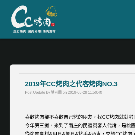
2019年CC烤肉之代客烤肉NO.3
Post Update by 蟹老闆 on 2019-05-28 11:50:40
喜歡烤肉卻不喜歡自己烤的朋友，找CC烤肉就對啦
今年第三攤，來到了南庄的民宿幫客人代烤，是桃
從烤肉食材&用具&餐具&烤手&酒水，交給CC烤肉，一切