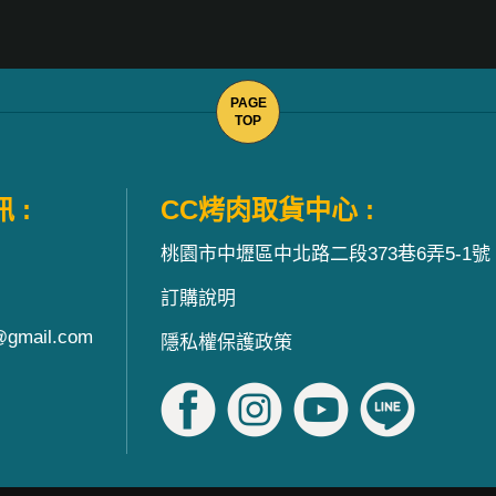
 :
CC烤肉取貨中心 :
桃園市中壢區中北路二段373巷6弄5-1號
訂購說明
@gmail.com
隱私權保護政策