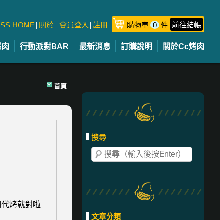
SS HOME
關於
會員登入
註冊
購物車
0
件
前往結帳
│
│
│
烤肉
行動派對BAR
最新消息
訂購說明
關於Cc烤肉
首頁
搜尋
們代烤就對啦
文章分類