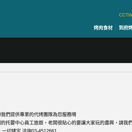
CCTW
烤肉食材
到府
!!我們提供專業的代烤團隊為您服務唷
園的托嬰中心員工旅遊，老闆很貼心的要讓大家玩的盡興，請我
烤定,洽詢03-4512661