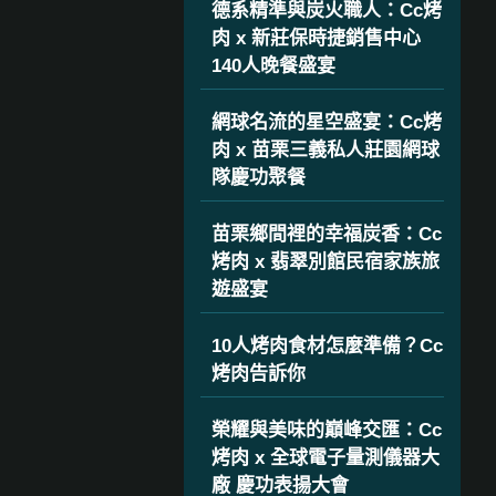
德系精準與炭火職人：Cc烤
肉 x 新莊保時捷銷售中心
140人晚餐盛宴
網球名流的星空盛宴：Cc烤
肉 x 苗栗三義私人莊園網球
隊慶功聚餐
苗栗鄉間裡的幸福炭香：Cc
烤肉 x 翡翠別館民宿家族旅
遊盛宴
10人烤肉食材怎麼準備？Cc
烤肉告訴你
榮耀與美味的巔峰交匯：Cc
烤肉 x 全球電子量測儀器大
廠 慶功表揚大會