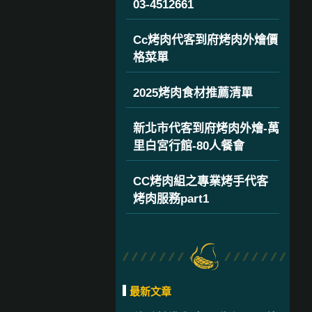
03-4512661
Cc烤肉代客到府烤肉外燴價
格菜單
2025烤肉食材推薦清單
新北市代客到府烤肉外燴-萬
里白宮行館-80人餐會
CC烤肉組之專業烤手代客
烤肉服務part1
最新文章