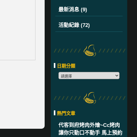
最新消息 (9)
活動紀錄 (72)
日期分類
熱門文章
代客到府烤肉外燴~Cc烤肉
讓你只動口不動手 馬上預約